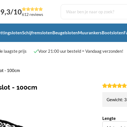
9,3/10
612 reviews
ttingsloten
Schijfremsloten
Beugelsloten
Muurankers
Bootsloten
F
e laagste prijs
Voor 21:00 uur besteld = Vandaag verzonden!
lot - 100cm
slot - 100cm
Gewicht: 3
Lengte