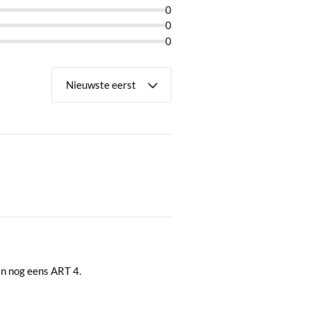
/ geel
0
0
0
En nog eens ART 4.