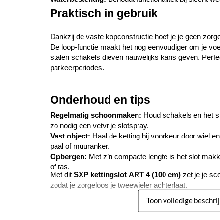
Praktisch in gebruik
Dankzij de vaste kopconstructie hoef je je geen zorg
De loop-functie maakt het nog eenvoudiger om je voertu
stalen schakels dieven nauwelijks kans geven. Perfect
parkeerperiodes.
Onderhoud en tips
Regelmatig schoonmaken:
 Houd schakels en het sle
zo nodig een vetvrije slotspray.
Vast object:
 Haal de ketting bij voorkeur door wiel e
paal of muuranker.
Opbergen:
 Met z’n compacte lengte is het slot mak
of tas.
Met dit 
SXP kettingslot ART 4 (100 cm)
 zet je je sc
zodat je zorgeloos je tweewieler achterlaat.
Toon volledige beschri