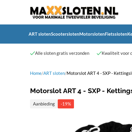
ART sloten
Scootersloten
Motorsloten
Fietssloten
Ke
Alle sloten gratis verzonden
Kwaliteit voor d
Home
/
ART sloten
/
Motorslot ART 4 - SXP - Kettings
Motorslot ART 4 - SXP - Ketting
Aanbieding
-19%