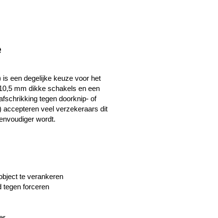
e
 is een degelijke keuze voor het 
, 10,5 mm dikke schakels en een 
fschrikking tegen doorknip- of 
accepteren veel verzekeraars dit 
eenvoudiger wordt.
object te verankeren
 tegen forceren
er