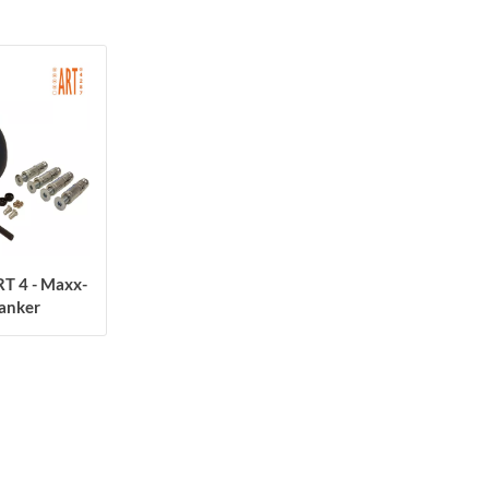
T 4 - Maxx-
danker