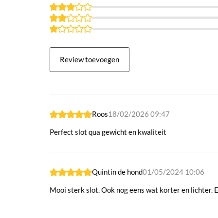
Kleur
Zwart 
Stofbestendig
Ja
Waterbestendig
Ja
Afsluitbaar Sleutelgat
Ja
Review toevoegen
Inclusief Alarm
Nee
Loop Ketting
Ja
Roos
18/02/2026 09:47
Perfect slot qua gewicht en kwaliteit
Quintin de hond
01/05/2024 10:06
Mooi sterk slot. Ook nog eens wat korter en lichter. 