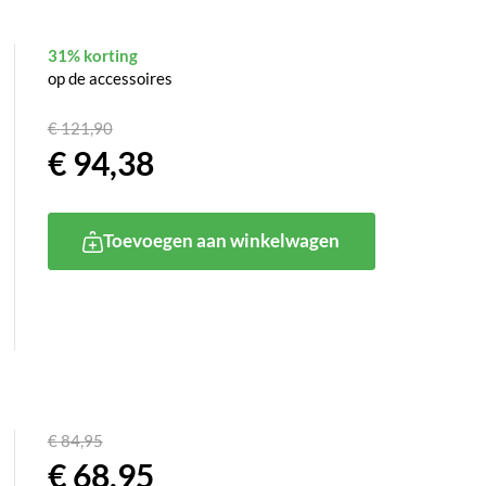
31% korting
op de accessoires
€
121,90
€
94,38
Toevoegen aan winkelwagen
€
84,95
€
68,95