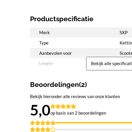
Productspecificatie
Merk
SXP
Type
Kettin
Aanbevolen voor
Scoot
Lengte
100 c
Bekijk alle specificat
Schakeldikte ø
12 m
Beoordelingen(2)
Materiaal Slot
Gehar
Keurmerk
ART 4
Bekijk hieronder alle reviews van onze klanten
5,0
ART Toelatingsnummer
MTB 
op basis van 2
beoordelingen
Aantal Sleutels
2
Gewicht (kg)
3 Kg