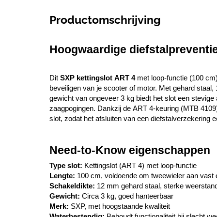
Productomschrijving
Hoogwaardige diefstalpreventi
Dit 
SXP kettingslot ART 4
 met loop-functie (100 cm)
beveiligen van je scooter of motor. Met gehard staal
gewicht van ongeveer 3 kg biedt het slot een stevige a
zaagpogingen. Dankzij de ART 4-keuring (MTB 4109) 
slot, zodat het afsluiten van een diefstalverzekering 
Need-to-Know eigenschappen
Type slot:
 Kettingslot (ART 4) met loop-functie
Lengte:
 100 cm, voldoende om tweewieler aan vast 
Schakeldikte:
 12 mm gehard staal, sterke weerstand
Gewicht:
 Circa 3 kg, goed hanteerbaar
Merk:
 SXP, met hoogstaande kwaliteit
Waterbestendig:
 Behoudt functionaliteit bij slecht we